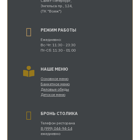
Санкт-Петербург,
Энгельса пр., 124,
(ТК "Вояж")
«Шато Винтаж» - семейный ресторан на Энгельса пр.,
124 (ТК «Вояж»)
РЕЖИМ РАБОТЫ
Ежедневно:
Вс-Чт: 11:30 - 23:30
Пт-Сб: 11:30 - 01:00
НАШЕ МЕНЮ
САНКТ-ПЕТЕРБУРГ • ЭНГЕЛЬСА ПР., 124 • ТК «ВОЯЖ»
ВС-ЧТ: 11:30 – 23:30 • ПТ-СБ: 11:30 – 01:00
Основное меню
Банкетное меню
Деловые обеды
Детское меню
БРОНЬ СТОЛИКА
Телефон ресторана
8 (999) 044-94-14
ежедневно