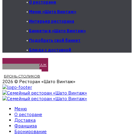
•
О ресторане
•
Меню «Шато Винтаж»
•
Интерьер ресторана
•
Банкеты в «Шато Винтаж»
•
Подобрать свой банкет
•
Блюда с доставкой
МЕНЮ ШАТО ВИНТАЖ
ДОСТАВКА БЛЮД
БРОНЬ СТОЛИКОВ
2026 © Ресторан «Шато Винтаж»
Меню
О ресторане
Доставка
Франшиза
Бронирование